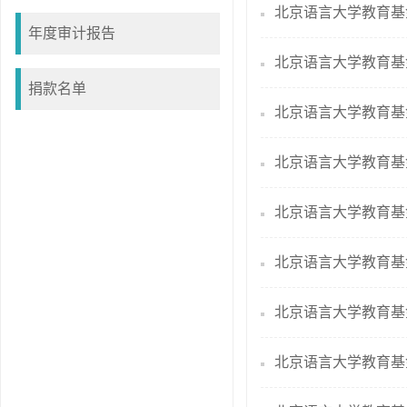
北京语言大学教育基
年度审计报告
北京语言大学教育基
捐款名单
北京语言大学教育基
北京语言大学教育基
北京语言大学教育基
北京语言大学教育基
北京语言大学教育基
北京语言大学教育基