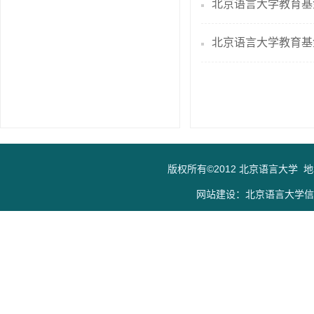
北京语言大学教育基
北京语言大学教育基
版权所有©2012 北京语言大学 
网站建设：北京语言大学信